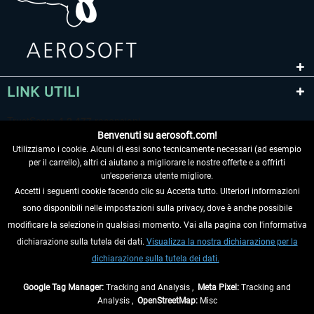
LINK UTILI
Benvenuti su aerosoft.com!
Utilizziamo i cookie. Alcuni di essi sono tecnicamente necessari (ad esempio
per il carrello), altri ci aiutano a migliorare le nostre offerte e a offrirti
un'esperienza utente migliore.
Accetti i seguenti cookie facendo clic su Accetta tutto. Ulteriori informazioni
sono disponibili nelle impostazioni sulla privacy, dove è anche possibile
RECEDERE DAL CONTRATTO
modificare la selezione in qualsiasi momento. Vai alla pagina con l'informativa
dichiarazione sulla tutela dei dati.
Visualizza la nostra dichiarazione per la
INFORMAZIONI
dichiarazione sulla tutela dei dati.
NON PERDETEVI LE ULTIME NOTIZIE
Google Tag Manager:
Tracking and Analysis ,
Meta Pixel:
Tracking and
Analysis ,
OpenStreetMap:
Misc