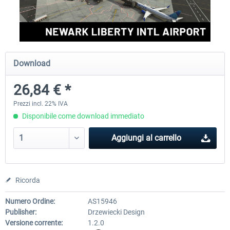
FSDG - Greenland Kulusuk MSFS
Aerosoft Airport Bonair
Download
9,22 € *
12,25 € *
26,84 € *
Prezzi incl. 22% IVA
Disponibile come download immediato
Aggiungi al carrello
Ricorda
Numero Ordine:
AS15946
Publisher:
Drzewiecki Design
Versione corrente:
1.2.0