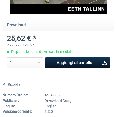
Aerosoft Airport Cologne/Bonn
sim-wings Hamburg
Download
25,62 € *
18,40 € *
20,45 € *
Prezzi incl. 22% IVA
Disponibile come download immediato
Aggiungi al carrello
Ricorda
Numero Ordine:
AS16005
Publisher:
Drzewiecki Design
Lingua:
English
Versione corrente:
1.3.0