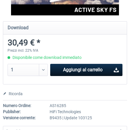
rkApps - FSRealistic Pro MSFS
Aerosoft Tool Simple Traf
Download
30,49 € *
34,16 € *
15,25 € *
Prezzi incl. 22% IVA
Disponibile come download immediato
Aggiungi al carrello
Ricorda
Numero Ordine:
AS16285
Publisher:
HiFi Technologies
Versione corrente:
B9435 | Update 103125