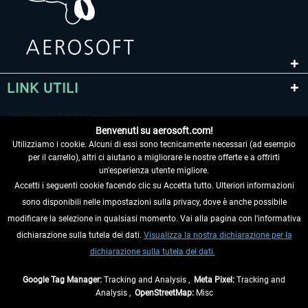
LINK UTILI
Benvenuti su aerosoft.com!
Utilizziamo i cookie. Alcuni di essi sono tecnicamente necessari (ad esempio
per il carrello), altri ci aiutano a migliorare le nostre offerte e a offrirti
un'esperienza utente migliore.
Accetti i seguenti cookie facendo clic su Accetta tutto. Ulteriori informazioni
sono disponibili nelle impostazioni sulla privacy, dove è anche possibile
RECEDERE DAL CONTRATTO
modificare la selezione in qualsiasi momento. Vai alla pagina con l'informativa
dichiarazione sulla tutela dei dati.
Visualizza la nostra dichiarazione per la
INFORMAZIONI
dichiarazione sulla tutela dei dati.
NON PERDETEVI LE ULTIME NOTIZIE
Google Tag Manager:
Tracking and Analysis ,
Meta Pixel:
Tracking and
Analysis ,
OpenStreetMap:
Misc
* Tutti i prezzi sono indicati al netto di Iva e
spese di spedizione
ed