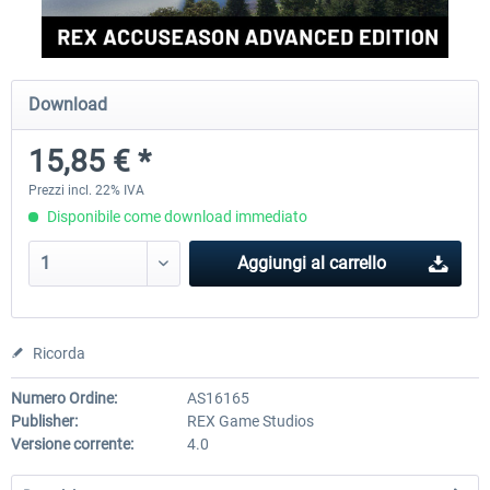
rkApps - FSRealistic Pro MSFS
Aerosoft Tool Simple Traf
Download
15,85 € *
34,16 € *
15,25 € *
Prezzi incl. 22% IVA
Disponibile come download immediato
Aggiungi al carrello
Ricorda
Numero Ordine:
AS16165
Publisher:
REX Game Studios
Versione corrente:
4.0