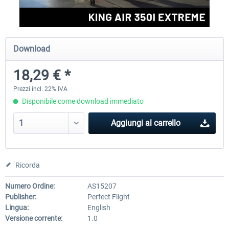
rkApps - FSRealistic Pro MSFS
Aerosoft Tool Simple Traf
Download
18,29 € *
34,16 € *
15,25 € *
Prezzi incl. 22% IVA
Disponibile come download immediato
Aggiungi al carrello
Ricorda
Numero Ordine:
AS15207
Publisher:
Perfect Flight
Lingua:
English
Versione corrente:
1.0