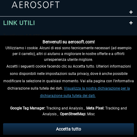
LINK UTILI
Benvenuti su aerosoft.com!
Utilizziamo i cookie. Alcuni di essi sono tecnicamente necessari (ad esempio
per il carrello), altri ci aiutano a migliorare le nostre offerte e a offrirti
un'esperienza utente migliore.
Accetti i seguenti cookie facendo clic su Accetta tutto. Ulteriori informazioni
sono disponibili nelle impostazioni sulla privacy, dove è anche possibile
RECEDERE DAL CONTRATTO
modificare la selezione in qualsiasi momento. Vai alla pagina con l'informativa
dichiarazione sulla tutela dei dati.
Visualizza la nostra dichiarazione per la
INFORMAZIONI
dichiarazione sulla tutela dei dati.
NON PERDETEVI LE ULTIME NOTIZIE
Google Tag Manager:
Tracking and Analysis ,
Meta Pixel:
Tracking and
Analysis ,
OpenStreetMap:
Misc
* Tutti i prezzi sono indicati al netto di Iva e
spese di spedizione
ed
eventualmente le spese di spedizione, se non diversamente descritto.
Accetta tutto
** Riguarda le spedizioni al di fuori della Germania, i tempi di consegna per le