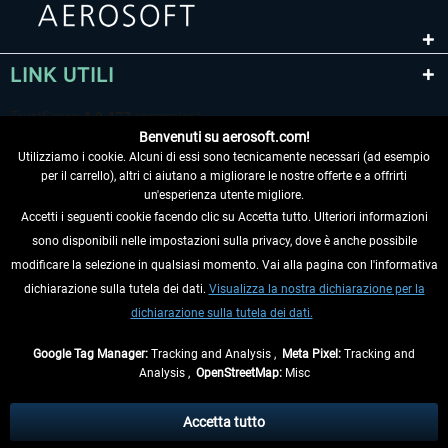
LINK UTILI
Benvenuti su aerosoft.com!
Utilizziamo i cookie. Alcuni di essi sono tecnicamente necessari (ad esempio
per il carrello), altri ci aiutano a migliorare le nostre offerte e a offrirti
un'esperienza utente migliore.
Accetti i seguenti cookie facendo clic su Accetta tutto. Ulteriori informazioni
sono disponibili nelle impostazioni sulla privacy, dove è anche possibile
RECEDERE DAL CONTRATTO
modificare la selezione in qualsiasi momento. Vai alla pagina con l'informativa
dichiarazione sulla tutela dei dati.
Visualizza la nostra dichiarazione per la
INFORMAZIONI
dichiarazione sulla tutela dei dati.
NON PERDETEVI LE ULTIME NOTIZIE
Google Tag Manager:
Tracking and Analysis ,
Meta Pixel:
Tracking and
Analysis ,
OpenStreetMap:
Misc
* Tutti i prezzi sono indicati al netto di Iva e
spese di spedizione
ed
eventualmente le spese di spedizione, se non diversamente descritto.
Accetta tutto
** Riguarda le spedizioni al di fuori della Germania, i tempi di consegna per le