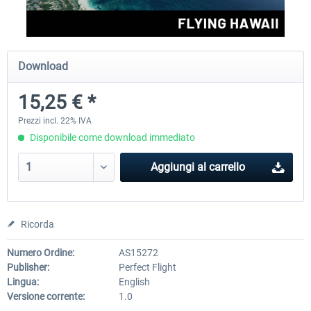
Perfect Flight - Flying Germany MSFS
Perfect Flight - FS Explorer -
Download
Italy MSFS
15,25 € *
15,25 € *
17,69 € *
Prezzi incl. 22% IVA
Disponibile come download immediato
Aggiungi al carrello
Ricorda
Numero Ordine:
AS15272
Publisher:
Perfect Flight
Lingua:
English
Versione corrente:
1.0