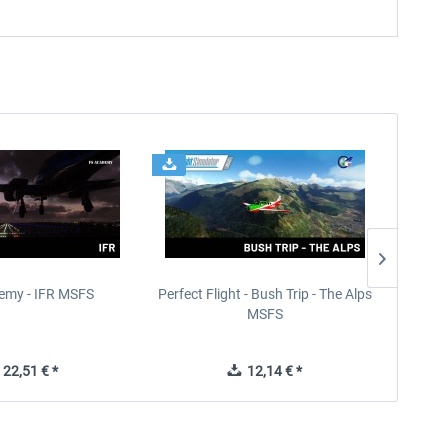
emy - IFR MSFS
Perfect Flight - Bush Trip - The Alps
Perfe
MSFS
22,51 € *
12,14 € *