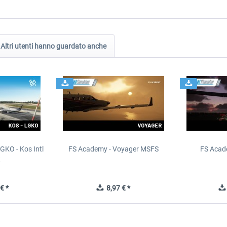
Altri utenti hanno guardato anche
GKO - Kos Intl
FS Academy - Voyager MSFS
FS Acad
t
€ *
8,97 € *