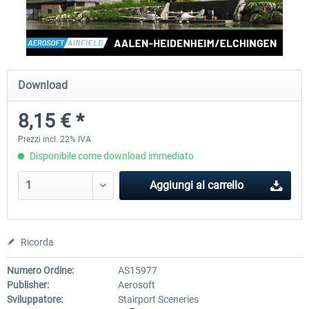
Aerosoft Airport Cologne/Bonn
sim-wings Hamburg
Download
18,40 € *
20,45 € *
8,15 € *
Prezzi incl. 22% IVA
Disponibile come download immediato
Aggiungi al carrello
Ricorda
Numero Ordine:
AS15977
Publisher:
Aerosoft
Sviluppatore:
Stairport Sceneries