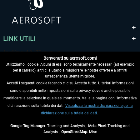
LINK UTILI
Benvenuti su aerosoft.com!
Utilizziamo i cookie. Alcuni di essi sono tecnicamente necessari (ad esempio
per il carrello), altri ci aiutano a migliorare le nostre offerte e a offrirti
un'esperienza utente migliore.
Accetti i seguenti cookie facendo clic su Accetta tutto. Ulteriori informazioni
sono disponibili nelle impostazioni sulla privacy, dove è anche possibile
RECEDERE DAL CONTRATTO
modificare la selezione in qualsiasi momento. Vai alla pagina con l'informativa
dichiarazione sulla tutela dei dati.
Visualizza la nostra dichiarazione per la
INFORMAZIONI
dichiarazione sulla tutela dei dati.
NON PERDETEVI LE ULTIME NOTIZIE
Google Tag Manager:
Tracking and Analysis ,
Meta Pixel:
Tracking and
Analysis ,
OpenStreetMap:
Misc
* Tutti i prezzi sono indicati al netto di Iva e
spese di spedizione
ed