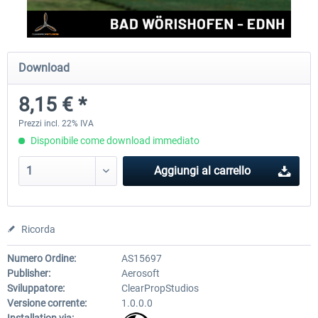
Aerosoft Airport Cologne/Bonn
sim-wings Hamburg
Download
8,15 € *
18,40 € *
20,45 € *
Prezzi incl. 22% IVA
Disponibile come download immediato
Aggiungi al carrello
Ricorda
Numero Ordine:
AS15697
Publisher:
Aerosoft
Sviluppatore:
ClearPropStudios
Versione corrente:
1.0.0.0