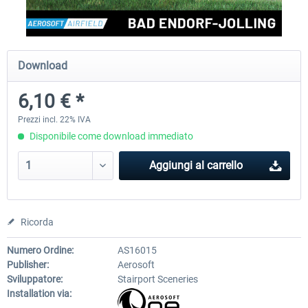
Aerosoft Airport Cologne/Bonn
sim-wings Hamburg
Download
6,10 € *
18,40 € *
20,45 € *
Prezzi incl. 22% IVA
Disponibile come download immediato
Aggiungi al carrello
Ricorda
Numero Ordine:
AS16015
Publisher:
Aerosoft
Sviluppatore:
Stairport Sceneries
Installation via: