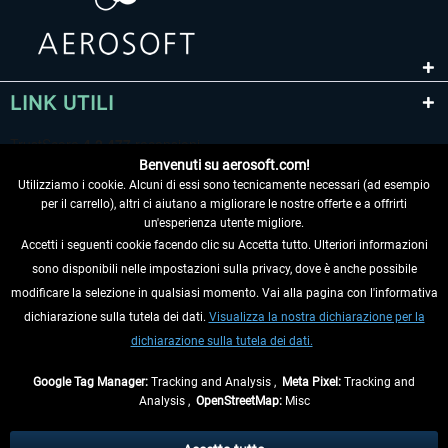
LINK UTILI
Benvenuti su aerosoft.com!
Utilizziamo i cookie. Alcuni di essi sono tecnicamente necessari (ad esempio
per il carrello), altri ci aiutano a migliorare le nostre offerte e a offrirti
un'esperienza utente migliore.
Accetti i seguenti cookie facendo clic su Accetta tutto. Ulteriori informazioni
sono disponibili nelle impostazioni sulla privacy, dove è anche possibile
RECEDERE DAL CONTRATTO
modificare la selezione in qualsiasi momento. Vai alla pagina con l'informativa
dichiarazione sulla tutela dei dati.
Visualizza la nostra dichiarazione per la
INFORMAZIONI
dichiarazione sulla tutela dei dati.
NON PERDETEVI LE ULTIME NOTIZIE
Google Tag Manager:
Tracking and Analysis ,
Meta Pixel:
Tracking and
Analysis ,
OpenStreetMap:
Misc
* Tutti i prezzi sono indicati al netto di Iva e
spese di spedizione
ed
eventualmente le spese di spedizione, se non diversamente descritto.