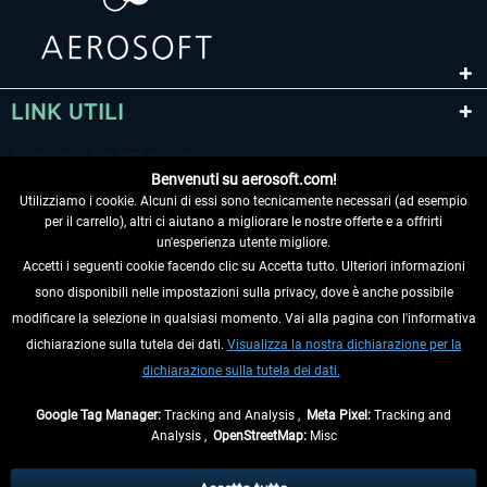
LINK UTILI
Benvenuti su aerosoft.com!
Utilizziamo i cookie. Alcuni di essi sono tecnicamente necessari (ad esempio
per il carrello), altri ci aiutano a migliorare le nostre offerte e a offrirti
un'esperienza utente migliore.
Accetti i seguenti cookie facendo clic su Accetta tutto. Ulteriori informazioni
sono disponibili nelle impostazioni sulla privacy, dove è anche possibile
RECEDERE DAL CONTRATTO
modificare la selezione in qualsiasi momento. Vai alla pagina con l'informativa
dichiarazione sulla tutela dei dati.
Visualizza la nostra dichiarazione per la
INFORMAZIONI
dichiarazione sulla tutela dei dati.
NON PERDETEVI LE ULTIME NOTIZIE
Google Tag Manager:
Tracking and Analysis ,
Meta Pixel:
Tracking and
Analysis ,
OpenStreetMap:
Misc
* Tutti i prezzi sono indicati al netto di Iva e
spese di spedizione
ed
eventualmente le spese di spedizione, se non diversamente descritto.