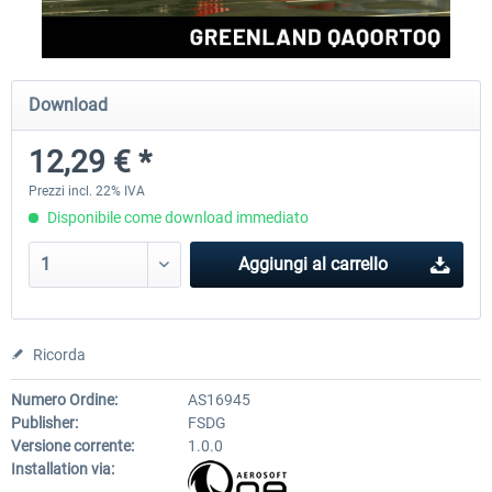
Aerosoft Mega Airport Brussels
Aerosoft Airport Cologne/
Download
12,29 € *
25,58 € *
18,40 € *
Prezzi incl. 22% IVA
Disponibile come download immediato
Aggiungi al carrello
Ricorda
Numero Ordine:
AS16945
Publisher:
FSDG
Versione corrente:
1.0.0
Installation via: