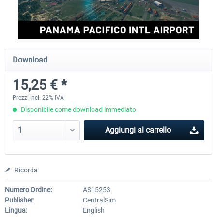
FSDG - Greenland Kulusuk MSFS
Aerosoft Airport Bonair
Download
9,22 € *
12,25 € *
15,25 € *
Prezzi incl. 22% IVA
Disponibile come download immediato
Aggiungi al carrello
Ricorda
Numero Ordine:
AS15253
Publisher:
CentralSim
Lingua:
English