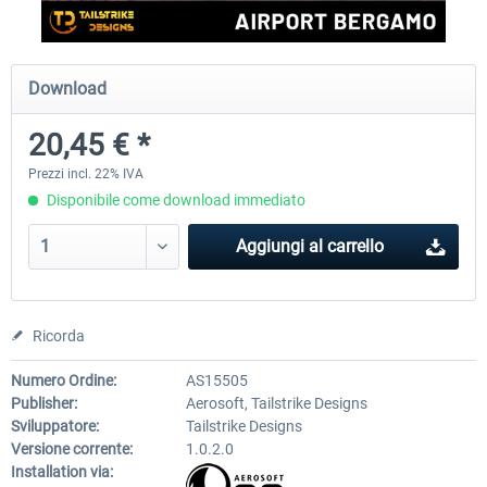
Aerosoft Airport Cologne/Bonn
sim-wings Hamburg
Download
20,45 € *
18,40 € *
20,45 € *
Prezzi incl. 22% IVA
Disponibile come download immediato
Aggiungi al carrello
Ricorda
Numero Ordine:
AS15505
Publisher:
Aerosoft, Tailstrike Designs
Sviluppatore:
Tailstrike Designs
Versione corrente:
1.0.2.0
Installation via: