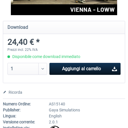
Aerosoft Airport Cologne/Bonn
sim-wings Hamburg
Download
24,40 € *
18,40 € *
20,45 € *
Prezzi incl. 22% IVA
Disponibile come download immediato
Aggiungi al carrello
Ricorda
Numero Ordine:
AS15140
Publisher:
Gaya Simulations
Lingua:
English
Versione corrente:
2.0.1