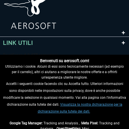
LINK UTILI
Benvenuti su aerosoft.com!
Utilizziamo i cookie. Alcuni di essi sono tecnicamente necessari (ad esempio
per il carrello), altri ci aiutano a migliorare le nostre offerte e a offrirti
un'esperienza utente migliore.
Accetti i seguenti cookie facendo clic su Accetta tutto. Ulteriori informazioni
sono disponibili nelle impostazioni sulla privacy, dove è anche possibile
RECEDERE DAL CONTRATTO
modificare la selezione in qualsiasi momento. Vai alla pagina con l'informativa
dichiarazione sulla tutela dei dati.
Visualizza la nostra dichiarazione per la
INFORMAZIONI
dichiarazione sulla tutela dei dati.
NON PERDETEVI LE ULTIME NOTIZIE
Google Tag Manager:
Tracking and Analysis ,
Meta Pixel:
Tracking and
Analysis ,
OpenStreetMap:
Misc