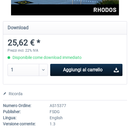
Aerosoft Airport Cologne/Bonn
sim-wings Hamburg
Download
25,62 € *
18,40 € *
20,45 € *
Prezzi incl. 22% IVA
Disponibile come download immediato
Aggiungi al carrello
Ricorda
Numero Ordine:
AS15377
Publisher:
FSDG
Lingua:
English
Versione corrente:
1.3