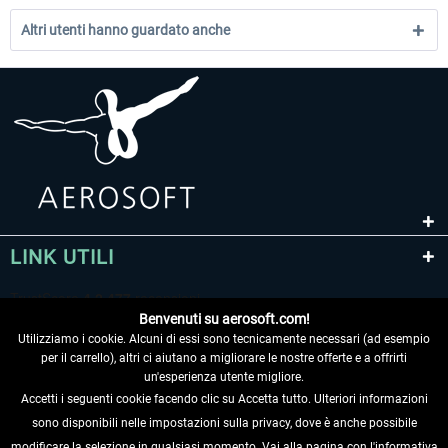
Altri utenti hanno guardato anche
LINK UTILI
Benvenuti su aerosoft.com!
Utilizziamo i cookie. Alcuni di essi sono tecnicamente necessari (ad esempio
per il carrello), altri ci aiutano a migliorare le nostre offerte e a offrirti
un'esperienza utente migliore.
Accetti i seguenti cookie facendo clic su Accetta tutto. Ulteriori informazioni
sono disponibili nelle impostazioni sulla privacy, dove è anche possibile
RECEDERE DAL CONTRATTO
modificare la selezione in qualsiasi momento. Vai alla pagina con l'informativa