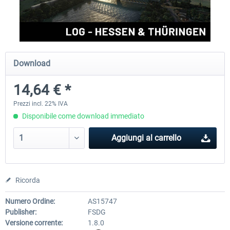
Aerosoft Airport Cologne/Bonn
sim-wings Hamburg
Download
18,40 € *
20,45 € *
14,64 € *
Prezzi incl. 22% IVA
Disponibile come download immediato
Aggiungi al carrello
Ricorda
Numero Ordine:
AS15747
Publisher:
FSDG
Versione corrente:
1.8.0