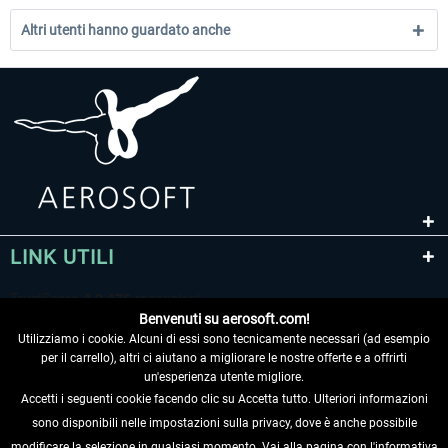
Altri utenti hanno guardato anche
LINK UTILI
Benvenuti su aerosoft.com!
Utilizziamo i cookie. Alcuni di essi sono tecnicamente necessari (ad esempio
per il carrello), altri ci aiutano a migliorare le nostre offerte e a offrirti
un'esperienza utente migliore.
Accetti i seguenti cookie facendo clic su Accetta tutto. Ulteriori informazioni
sono disponibili nelle impostazioni sulla privacy, dove è anche possibile
RECEDERE DAL CONTRATTO
modificare la selezione in qualsiasi momento. Vai alla pagina con l'informativa