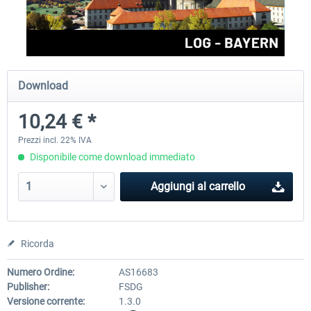
Aerosoft Airport Cologne/Bonn
sim-wings Hamburg
Download
18,40 € *
20,45 € *
10,24 € *
Prezzi incl. 22% IVA
Disponibile come download immediato
Aggiungi al carrello
Ricorda
Numero Ordine:
AS16683
Publisher:
FSDG
Versione corrente:
1.3.0