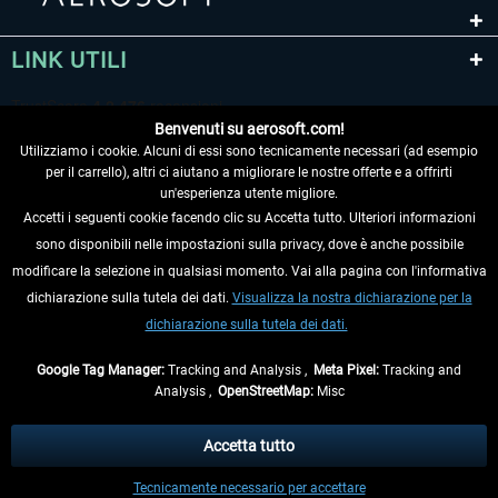
LINK UTILI
Benvenuti su aerosoft.com!
Utilizziamo i cookie. Alcuni di essi sono tecnicamente necessari (ad esempio
per il carrello), altri ci aiutano a migliorare le nostre offerte e a offrirti
un'esperienza utente migliore.
Accetti i seguenti cookie facendo clic su Accetta tutto. Ulteriori informazioni
sono disponibili nelle impostazioni sulla privacy, dove è anche possibile
RECEDERE DAL CONTRATTO
modificare la selezione in qualsiasi momento. Vai alla pagina con l'informativa
dichiarazione sulla tutela dei dati.
Visualizza la nostra dichiarazione per la
INFORMAZIONI
dichiarazione sulla tutela dei dati.
NON PERDETEVI LE ULTIME NOTIZIE
Google Tag Manager:
Tracking and Analysis ,
Meta Pixel:
Tracking and
Analysis ,
OpenStreetMap:
Misc
* Tutti i prezzi sono indicati al netto di Iva e
spese di spedizione
ed
eventualmente le spese di spedizione, se non diversamente descritto.
Accetta tutto
** Riguarda le spedizioni al di fuori della Germania, i tempi di consegna per le
Tecnicamente necessario per accettare
altre nazioni sono disponibili nelle
informazioni di spedizione
.