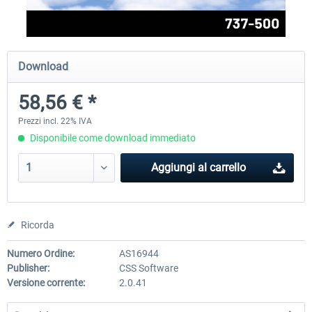
FlightSim Studio - E-Jets 170/175
Aerosoft Aircraft A340-600
Download
58,56 € *
40,96 € *
82,01 € *
Prezzi incl. 22% IVA
Disponibile come download immediato
Aggiungi al carrello
Ricorda
Numero Ordine:
AS16944
Publisher:
CSS Software
Versione corrente:
2.0.41