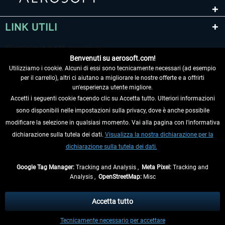
LINK UTILI
Benvenuti su aerosoft.com!
Utilizziamo i cookie. Alcuni di essi sono tecnicamente necessari (ad esempio
per il carrello), altri ci aiutano a migliorare le nostre offerte e a offrirti
un'esperienza utente migliore.
Accetti i seguenti cookie facendo clic su Accetta tutto. Ulteriori informazioni
sono disponibili nelle impostazioni sulla privacy, dove è anche possibile
RECEDERE DAL CONTRATTO
modificare la selezione in qualsiasi momento. Vai alla pagina con l'informativa
dichiarazione sulla tutela dei dati.
Visualizza la nostra dichiarazione per la
INFORMAZIONI
dichiarazione sulla tutela dei dati.
NON PERDETEVI LE ULTIME NOTIZIE
Google Tag Manager:
Tracking and Analysis ,
Meta Pixel:
Tracking and
Analysis ,
OpenStreetMap:
Misc
* Tutti i prezzi sono indicati al netto di Iva e
spese di spedizione
ed
eventualmente le spese di spedizione, se non diversamente descritto.
Accetta tutto
** Riguarda le spedizioni al di fuori della Germania, i tempi di consegna per le
Tecnicamente necessario per accettare
altre nazioni sono disponibili nelle
informazioni di spedizione
.