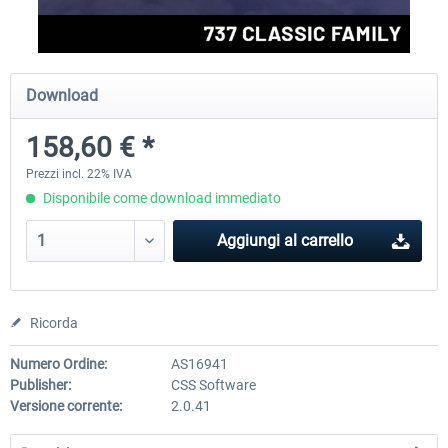
FlightSim Studio - E-Jets 170/175
Aerosoft Aircraft A340-600
Download
158,60 € *
40,96 € *
82,01 € *
Prezzi incl. 22% IVA
Disponibile come download immediato
Aggiungi al carrello
Ricorda
Numero Ordine:
AS16941
Publisher:
CSS Software
Versione corrente:
2.0.41