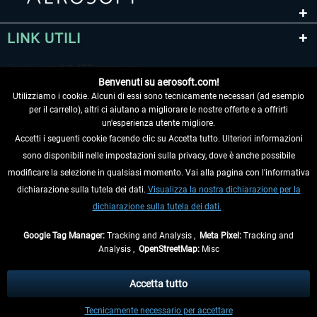
LINK UTILI
Benvenuti su aerosoft.com!
Utilizziamo i cookie. Alcuni di essi sono tecnicamente necessari (ad esempio
per il carrello), altri ci aiutano a migliorare le nostre offerte e a offrirti
un'esperienza utente migliore.
Accetti i seguenti cookie facendo clic su Accetta tutto. Ulteriori informazioni
sono disponibili nelle impostazioni sulla privacy, dove è anche possibile
RECEDERE DAL CONTRATTO
modificare la selezione in qualsiasi momento. Vai alla pagina con l'informativa
dichiarazione sulla tutela dei dati.
Visualizza la nostra dichiarazione per la
INFORMAZIONI
dichiarazione sulla tutela dei dati.
NON PERDETEVI LE ULTIME NOTIZIE
Google Tag Manager:
Tracking and Analysis ,
Meta Pixel:
Tracking and
Analysis ,
OpenStreetMap:
Misc
* Tutti i prezzi sono indicati al netto di Iva e
spese di spedizione
ed
eventualmente le spese di spedizione, se non diversamente descritto.
Accetta tutto
** Riguarda le spedizioni al di fuori della Germania, i tempi di consegna per le
Tecnicamente necessario per accettare
altre nazioni sono disponibili nelle
informazioni di spedizione
.