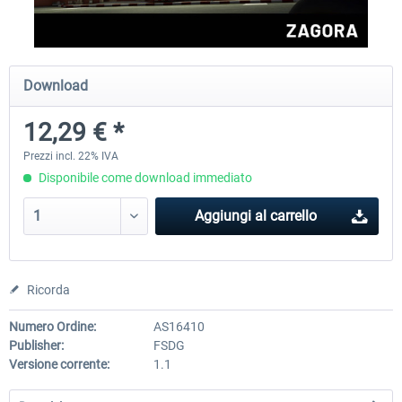
FSDG - Mauritius MSFS
FSDG - Accra MSFS
Download
12,29 € *
30,50 € *
21,96 € *
Prezzi incl. 22% IVA
Disponibile come download immediato
Aggiungi al carrello
Ricorda
Numero Ordine:
AS16410
Publisher:
FSDG
Versione corrente:
1.1