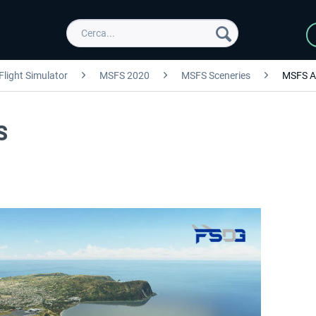
Flight Simulator
MSFS 2020
MSFS Sceneries
MSFS A
S