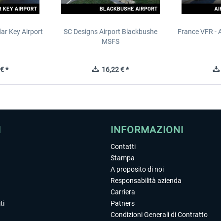
ar Key Airport
SC Designs Airport Blackbushe
France VFR - 
MSFS
€ *
16,22 € *
I
INFORMAZIONI
Contatti
Stampa
A proposito di noi
Responsabilità azienda
Carriera
ti
Patners
Condizioni Generali di Contratto