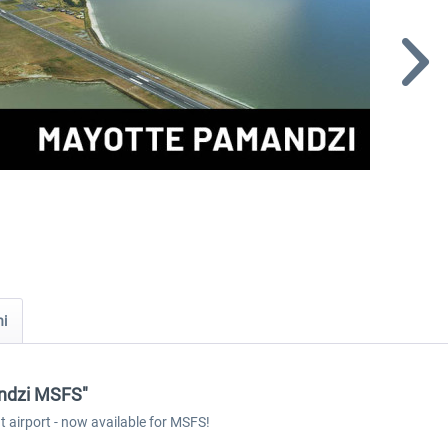
ni
andzi MSFS"
 airport - now available for MSFS!