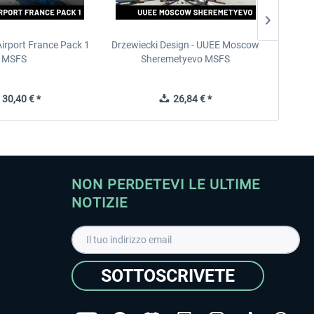
Airport France Pack 1
Drzewiecki Design - UUEE Moscow
Skylin
MSFS
Sheremetyevo MSFS
30,40 € *
26,84 € *
NON PERDETEVI LE ULTIME
NOTIZIE
SOTTOSCRIVETE