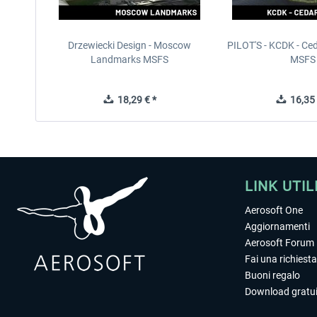
Drzewiecki Design - Moscow
PILOT'S - KCDK - Ced
Landmarks MSFS
MSFS
18,29 € *
16,35 
LINK UTIL
Aerosoft One
Aggiornamenti
Aerosoft Forum
Fai una richiesta
Buoni regalo
Download gratui