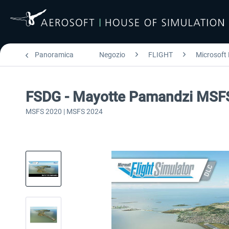
Panoramica
Negozio
FLIGHT
Microsoft 
FSDG - Mayotte Pamandzi MSF
MSFS 2020 | MSFS 2024