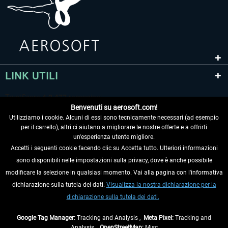
LINK UTILI
Benvenuti su aerosoft.com!
Utilizziamo i cookie. Alcuni di essi sono tecnicamente necessari (ad esempio
per il carrello), altri ci aiutano a migliorare le nostre offerte e a offrirti
un'esperienza utente migliore.
Accetti i seguenti cookie facendo clic su Accetta tutto. Ulteriori informazioni
sono disponibili nelle impostazioni sulla privacy, dove è anche possibile
RECEDERE DAL CONTRATTO
modificare la selezione in qualsiasi momento. Vai alla pagina con l'informativa
dichiarazione sulla tutela dei dati.
Visualizza la nostra dichiarazione per la
INFORMAZIONI
dichiarazione sulla tutela dei dati.
NON PERDETEVI LE ULTIME NOTIZIE
Google Tag Manager:
Tracking and Analysis ,
Meta Pixel:
Tracking and
Analysis ,
OpenStreetMap:
Misc