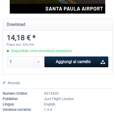
FSDG - Greenland Kulusuk MSFS
Aerosoft Airport Bonair
Download
14,18 € *
9,22 € *
12,25 € *
Prezzi incl. 22% IVA
Disponibile come download immediato
Aggiungi al carrello
Ricorda
Numero Ordine:
AS15430
Publisher:
Just Flight London
Lingua:
English
Versione corrente:
1.3.0