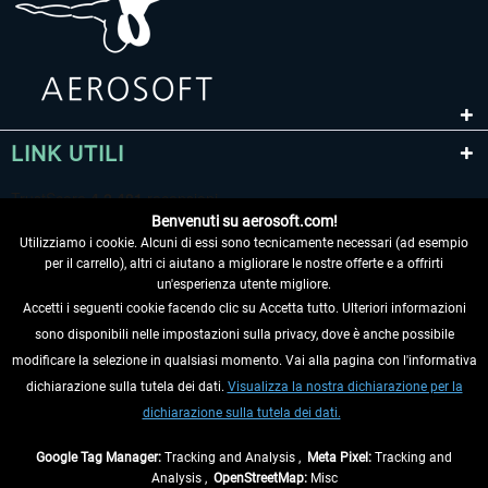
LINK UTILI
Benvenuti su aerosoft.com!
Utilizziamo i cookie. Alcuni di essi sono tecnicamente necessari (ad esempio
per il carrello), altri ci aiutano a migliorare le nostre offerte e a offrirti
un'esperienza utente migliore.
Accetti i seguenti cookie facendo clic su Accetta tutto. Ulteriori informazioni
sono disponibili nelle impostazioni sulla privacy, dove è anche possibile
RECEDERE DAL CONTRATTO
modificare la selezione in qualsiasi momento. Vai alla pagina con l'informativa
dichiarazione sulla tutela dei dati.
Visualizza la nostra dichiarazione per la
INFORMAZIONI
dichiarazione sulla tutela dei dati.
NON PERDETEVI LE ULTIME NOTIZIE
Google Tag Manager:
Tracking and Analysis ,
Meta Pixel:
Tracking and
Analysis ,
OpenStreetMap:
Misc