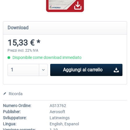
Mega Airport Frankfurt V2.0
Mega Airport Berlin Brande
Download
15,33 € *
30,71 € *
25,58 € *
Prezzi incl. 22% IVA
Disponibile come download immediato
Aggiungi al carrello
Ricorda
Numero Ordine:
AS13762
Publisher:
Aerosoft
Sviluppatore:
Latinwings
Lingua:
English, Espanol