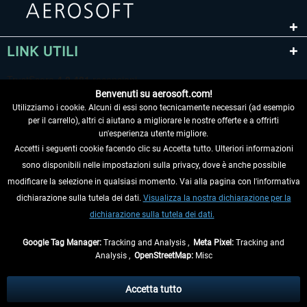
LINK UTILI
Benvenuti su aerosoft.com!
Utilizziamo i cookie. Alcuni di essi sono tecnicamente necessari (ad esempio
per il carrello), altri ci aiutano a migliorare le nostre offerte e a offrirti
un'esperienza utente migliore.
Accetti i seguenti cookie facendo clic su Accetta tutto. Ulteriori informazioni
sono disponibili nelle impostazioni sulla privacy, dove è anche possibile
RECEDERE DAL CONTRATTO
modificare la selezione in qualsiasi momento. Vai alla pagina con l'informativa
dichiarazione sulla tutela dei dati.
Visualizza la nostra dichiarazione per la
INFORMAZIONI
dichiarazione sulla tutela dei dati.
NON PERDETEVI LE ULTIME NOTIZIE
Google Tag Manager:
Tracking and Analysis ,
Meta Pixel:
Tracking and
Analysis ,
OpenStreetMap:
Misc
* Tutti i prezzi sono indicati al netto di Iva e
spese di spedizione
ed
eventualmente le spese di spedizione, se non diversamente descritto.
Accetta tutto
** Riguarda le spedizioni al di fuori della Germania, i tempi di consegna per le