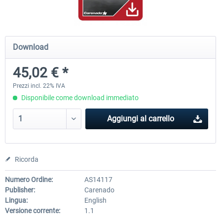
Airbus Bundle
iFly Jets-The 737NG for 
Download
45,02 € *
53,65 € *
60,71 € *
Prezzi incl. 22% IVA
Disponibile come download immediato
Aggiungi al carrello
Ricorda
Numero Ordine:
AS14117
Publisher:
Carenado
Lingua:
English
Versione corrente:
1.1