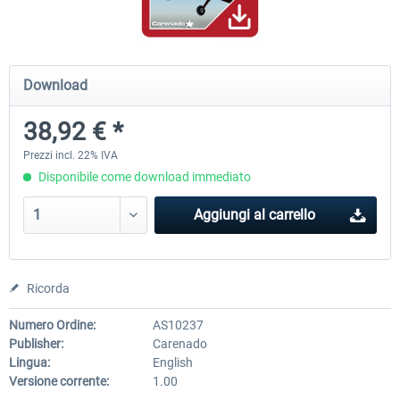
Airbus Bundle
iFly Jets-The 737NG for 
Download
38,92 € *
53,65 € *
60,71 € *
Prezzi incl. 22% IVA
Disponibile come download immediato
Aggiungi al carrello
Ricorda
Numero Ordine:
AS10237
Publisher:
Carenado
Lingua:
English
Versione corrente:
1.00