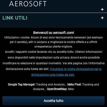
LINK UTILI
Benvenuti su aerosoft.com!
Utilizziamo i cookie. Alcuni di essi sono tecnicamente necessari (ad esempio
per il carrello), altri ci aiutano a migliorare le nostre offerte e a offrirti
un'esperienza utente migliore.
Accetti i seguenti cookie facendo clic su Accetta tutto. Ulteriori informazioni
sono disponibili nelle impostazioni sulla privacy, dove è anche possibile
RECEDERE DAL CONTRATTO
modificare la selezione in qualsiasi momento. Vai alla pagina con l'informativa
dichiarazione sulla tutela dei dati.
Visualizza la nostra dichiarazione per la
INFORMAZIONI
dichiarazione sulla tutela dei dati.
NON PERDETEVI LE ULTIME NOTIZIE
Google Tag Manager:
Tracking and Analysis ,
Meta Pixel:
Tracking and
Analysis ,
OpenStreetMap:
Misc
* Tutti i prezzi sono indicati al netto di Iva e
spese di spedizione
ed
eventualmente le spese di spedizione, se non diversamente descritto.
Accetta tutto
** Riguarda le spedizioni al di fuori della Germania, i tempi di consegna per le