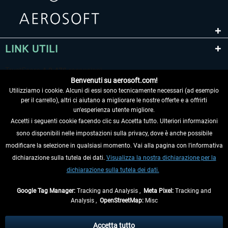
LINK UTILI
Benvenuti su aerosoft.com!
Utilizziamo i cookie. Alcuni di essi sono tecnicamente necessari (ad esempio
per il carrello), altri ci aiutano a migliorare le nostre offerte e a offrirti
un'esperienza utente migliore.
Accetti i seguenti cookie facendo clic su Accetta tutto. Ulteriori informazioni
sono disponibili nelle impostazioni sulla privacy, dove è anche possibile
RECEDERE DAL CONTRATTO
modificare la selezione in qualsiasi momento. Vai alla pagina con l'informativa
dichiarazione sulla tutela dei dati.
Visualizza la nostra dichiarazione per la
INFORMAZIONI
dichiarazione sulla tutela dei dati.
NON PERDETEVI LE ULTIME NOTIZIE
Google Tag Manager:
Tracking and Analysis ,
Meta Pixel:
Tracking and
Analysis ,
OpenStreetMap:
Misc
* Tutti i prezzi sono indicati al netto di Iva e
spese di spedizione
ed
eventualmente le spese di spedizione, se non diversamente descritto.
Accetta tutto