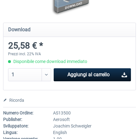
Airbus Bundle
iFly Jets-The 737NG for 
Download
25,58 € *
53,65 € *
60,71 € *
Prezzi incl. 22% IVA
Disponibile come download immediato
Aggiungi al carrello
Ricorda
Numero Ordine:
AS13500
Publisher:
Aerosoft
Sviluppatore:
Joachim Schweigler
Lingua:
English