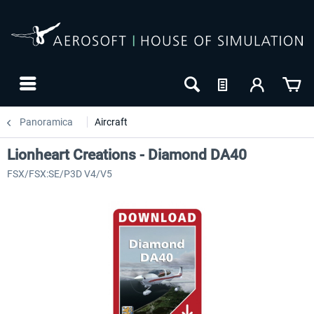
Panoramica
Aircraft
Lionheart Creations - Diamond DA40
FSX/FSX:SE/P3D V4/V5