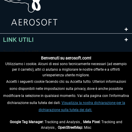
LINK UTILI
Benvenuti su aerosoft.com!
Utilizziamo i cookie. Alcuni di essi sono tecnicamente necessari (ad esempio
per il carrello), altri ci aiutano a migliorare le nostre offerte e a offrirti
un'esperienza utente migliore.
Accetti i seguenti cookie facendo clic su Accetta tutto. Ulteriori informazioni
sono disponibili nelle impostazioni sulla privacy, dove è anche possibile
RECEDERE DAL CONTRATTO
modificare la selezione in qualsiasi momento. Vai alla pagina con l'informativa
dichiarazione sulla tutela dei dati.
Visualizza la nostra dichiarazione per la
INFORMAZIONI
dichiarazione sulla tutela dei dati.
NON PERDETEVI LE ULTIME NOTIZIE
Google Tag Manager:
Tracking and Analysis ,
Meta Pixel:
Tracking and
Analysis ,
OpenStreetMap:
Misc