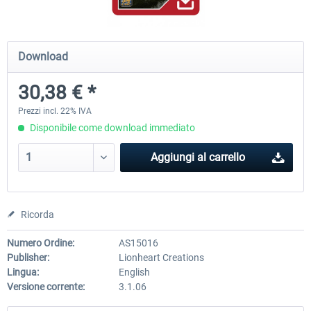
Airbus Bundle
iFly Jets-The 737NG for 
Download
30,38 € *
53,65 € *
60,71 € *
Prezzi incl. 22% IVA
Disponibile come download immediato
Aggiungi al carrello
Ricorda
Numero Ordine:
AS15016
Publisher:
Lionheart Creations
Lingua:
English
Versione corrente:
3.1.06