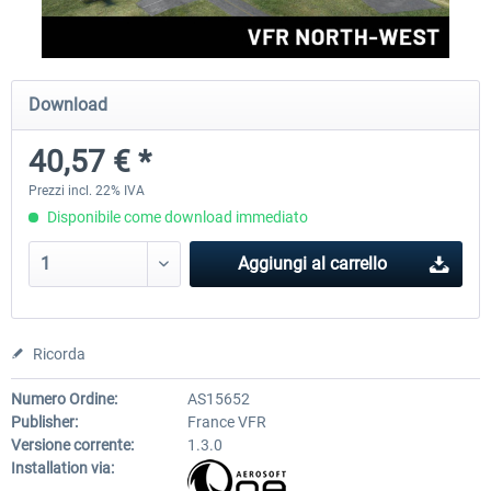
Aerosoft Airport Cologne/Bonn
sim-wings Hamburg
Download
40,57 € *
18,40 € *
20,45 € *
Prezzi incl. 22% IVA
Disponibile come download immediato
Aggiungi al carrello
Ricorda
Numero Ordine:
AS15652
Publisher:
France VFR
Versione corrente:
1.3.0
Installation via: