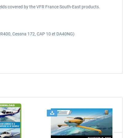
rfields covered by the VFR France South-East products.
or (DR400, Cessna 172, CAP 10 et DA40NG)