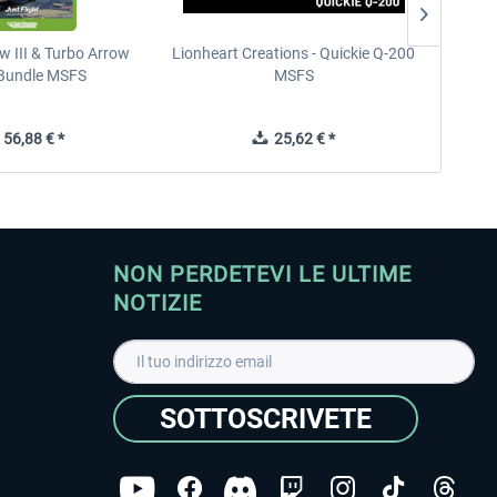
w III & Turbo Arrow
Lionheart Creations - Quickie Q-200
Just F
V Bundle MSFS
MSFS
56,88 € *
25,62 € *
NON PERDETEVI LE ULTIME
NOTIZIE
SOTTOSCRIVETE