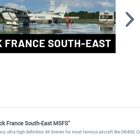
ack France South-East MSFS"
acy ultra high definition 4K liveries for most famous aircraft like DR40