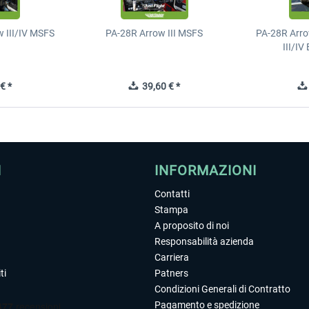
 III/IV MSFS
PA-28R Arrow III MSFS
PA-28R Arro
III/I
€ *
39,60 € *
I
INFORMAZIONI
Contatti
Stampa
A proposito di noi
Responsabilità azienda
Carriera
ti
Patners
Condizioni Generali di Contratto
Pagamento e spedizione