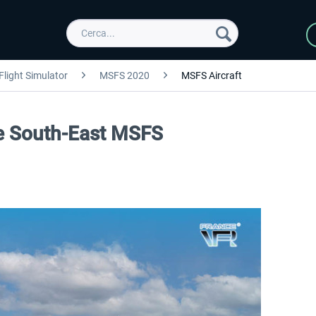
Flight Simulator
MSFS 2020
MSFS Aircraft
ce South-East MSFS