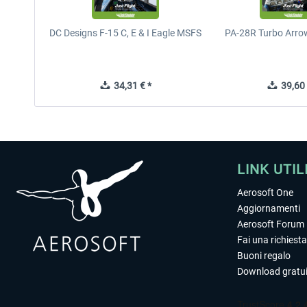
DC Designs F-15 C, E & I Eagle MSFS
PA-28R Turbo Arrow
34,31 € *
39,60 
LINK UTIL
Aerosoft One
Aggiornamenti
Aerosoft Forum
Fai una richiesta
Buoni regalo
Download gratui