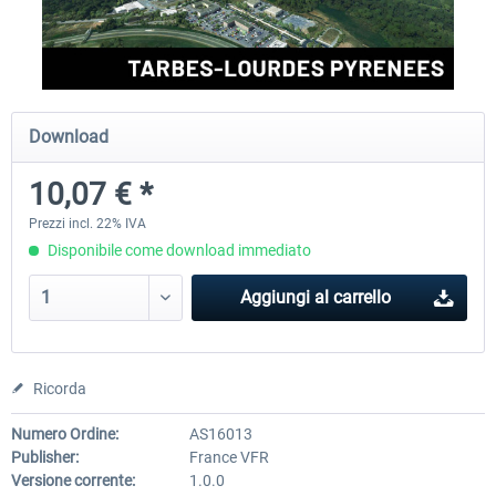
Aerosoft Airport Cologne/Bonn
sim-wings Hamburg
Download
18,40 € *
20,45 € *
10,07 € *
Prezzi incl. 22% IVA
Disponibile come download immediato
Aggiungi al carrello
Ricorda
Numero Ordine:
AS16013
Publisher:
France VFR
Versione corrente:
1.0.0