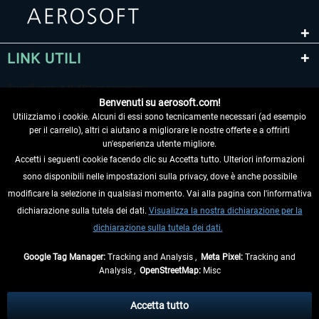
LINK UTILI
Benvenuti su aerosoft.com!
Utilizziamo i cookie. Alcuni di essi sono tecnicamente necessari (ad esempio
per il carrello), altri ci aiutano a migliorare le nostre offerte e a offrirti
un'esperienza utente migliore.
Accetti i seguenti cookie facendo clic su Accetta tutto. Ulteriori informazioni
sono disponibili nelle impostazioni sulla privacy, dove è anche possibile
RECEDERE DAL CONTRATTO
modificare la selezione in qualsiasi momento. Vai alla pagina con l'informativa
dichiarazione sulla tutela dei dati.
Visualizza la nostra dichiarazione per la
INFORMAZIONI
dichiarazione sulla tutela dei dati.
NON PERDETEVI LE ULTIME NOTIZIE
Google Tag Manager:
Tracking and Analysis ,
Meta Pixel:
Tracking and
Analysis ,
OpenStreetMap:
Misc
* Tutti i prezzi sono indicati al netto di Iva e
spese di spedizione
ed
eventualmente le spese di spedizione, se non diversamente descritto.
Accetta tutto