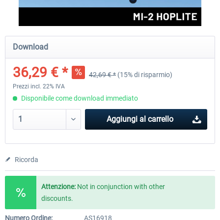
FlightSim Studio - E-Jets 170/175
Aerosoft Aircraft A340-600
Download
36,29 € *
42,69 € *
(15% di risparmio)
40,96 € *
82,01 € *
Prezzi incl. 22% IVA
Disponibile come download immediato
Aggiungi al carrello
Ricorda
Attenzione:
Not in conjunction with other
discounts.
Numero Ordine:
AS16918