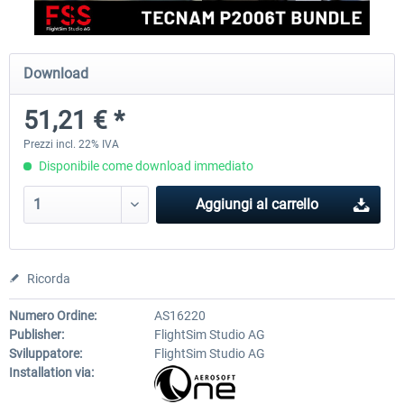
FlightSim Studio - E-Jets 170/175
Aerosoft Aircraft A340-600
Download
51,21 € *
40,96 € *
82,01 € *
Prezzi incl. 22% IVA
Disponibile come download immediato
Aggiungi al carrello
Ricorda
Numero Ordine:
AS16220
Publisher:
FlightSim Studio AG
Sviluppatore:
FlightSim Studio AG
Installation via: