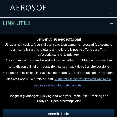
LINK UTILI
Benvenuti su aerosoft.com!
Utilizziamo i cookie. Alcuni di essi sono tecnicamente necessari (ad esempio
per il carrello), altri ci aiutano a migliorare le nostre offerte e a offrirti
un'esperienza utente migliore.
Accetti i seguenti cookie facendo clic su Accetta tutto. Ulteriori informazioni
sono disponibili nelle impostazioni sulla privacy, dove è anche possibile
RECEDERE DAL CONTRATTO
modificare la selezione in qualsiasi momento. Vai alla pagina con l'informativa
dichiarazione sulla tutela dei dati.
Visualizza la nostra dichiarazione per la
INFORMAZIONI
dichiarazione sulla tutela dei dati.
NON PERDETEVI LE ULTIME NOTIZIE
Google Tag Manager:
Tracking and Analysis ,
Meta Pixel:
Tracking and
Analysis ,
OpenStreetMap:
Misc
* Tutti i prezzi sono indicati al netto di Iva e
spese di spedizione
ed
eventualmente le spese di spedizione, se non diversamente descritto.
Accetta tutto