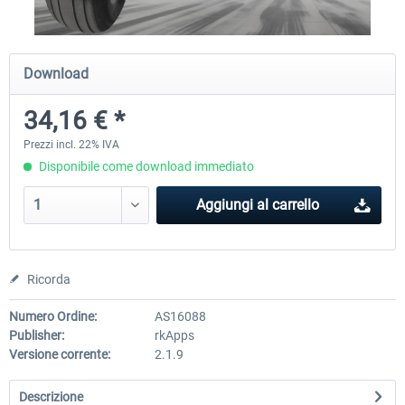
Traffic Global for X-Plane 12/11 (Mac)
FSDG - Flight Suite Pro
Download
34,16 € *
45,70 € *
10,24 € *
Prezzi incl. 22% IVA
Disponibile come download immediato
Aggiungi al carrello
Ricorda
Numero Ordine:
AS16088
Publisher:
rkApps
Versione corrente:
2.1.9
Descrizione