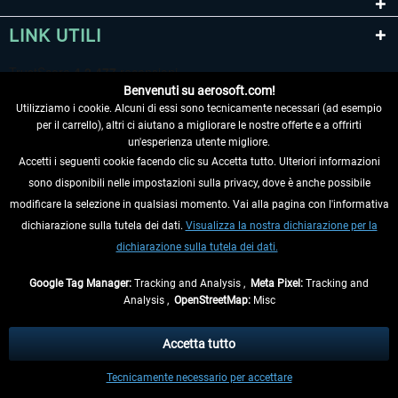
LINK UTILI
Benvenuti su aerosoft.com!
Utilizziamo i cookie. Alcuni di essi sono tecnicamente necessari (ad esempio
per il carrello), altri ci aiutano a migliorare le nostre offerte e a offrirti
un'esperienza utente migliore.
Accetti i seguenti cookie facendo clic su Accetta tutto. Ulteriori informazioni
sono disponibili nelle impostazioni sulla privacy, dove è anche possibile
RECEDERE DAL CONTRATTO
modificare la selezione in qualsiasi momento. Vai alla pagina con l'informativa
dichiarazione sulla tutela dei dati.
Visualizza la nostra dichiarazione per la
INFORMAZIONI
dichiarazione sulla tutela dei dati.
NON PERDETEVI LE ULTIME NOTIZIE
Google Tag Manager:
Tracking and Analysis ,
Meta Pixel:
Tracking and
Analysis ,
OpenStreetMap:
Misc
* Tutti i prezzi sono indicati al netto di Iva e
spese di spedizione
ed
eventualmente le spese di spedizione, se non diversamente descritto.
Accetta tutto
** Riguarda le spedizioni al di fuori della Germania, i tempi di consegna per le
Tecnicamente necessario per accettare
altre nazioni sono disponibili nelle
informazioni di spedizione
.