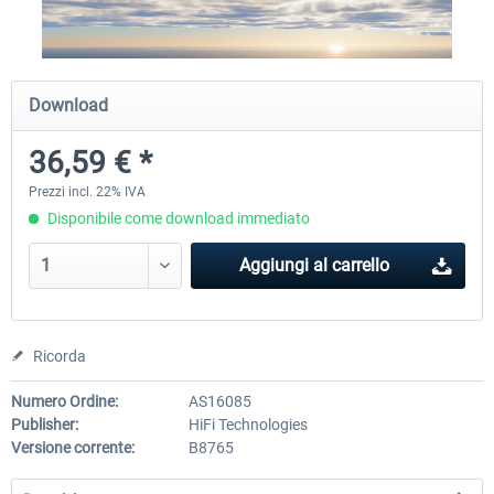
FSDG - Flight Suite Pro
Traffic Global for P3D & 
Download
36,59 € *
10,24 € *
45,70 € *
Prezzi incl. 22% IVA
Disponibile come download immediato
Aggiungi al carrello
Ricorda
Numero Ordine:
AS16085
Publisher:
HiFi Technologies
Versione corrente:
B8765