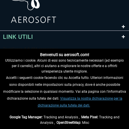
LINK UTILI
Benvenuti su aerosoft.com!
Utilizziamo i cookie. Alcuni di essi sono tecnicamente necessari (ad esempio
per il carrello), altri ci aiutano a migliorare le nostre offerte e a offrirti
un'esperienza utente migliore.
Accetti i seguenti cookie facendo clic su Accetta tutto. Ulteriori informazioni
sono disponibili nelle impostazioni sulla privacy, dove è anche possibile
RECEDERE DAL CONTRATTO
modificare la selezione in qualsiasi momento. Vai alla pagina con l'informativa
dichiarazione sulla tutela dei dati.
Visualizza la nostra dichiarazione per la
INFORMAZIONI
dichiarazione sulla tutela dei dati.
NON PERDETEVI LE ULTIME NOTIZIE
Google Tag Manager:
Tracking and Analysis ,
Meta Pixel:
Tracking and
Analysis ,
OpenStreetMap:
Misc
* Tutti i prezzi sono indicati al netto di Iva e
spese di spedizione
ed