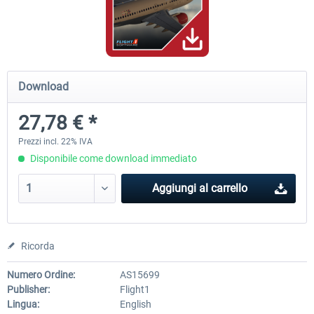
A320 Family professional Bundle
Aerosoft A320/A321 profess
Download
81,97 € *
61,46 € *
27,78 € *
Prezzi incl. 22% IVA
Disponibile come download immediato
Aggiungi al carrello
Ricorda
Numero Ordine:
AS15699
Publisher:
Flight1
Lingua:
English