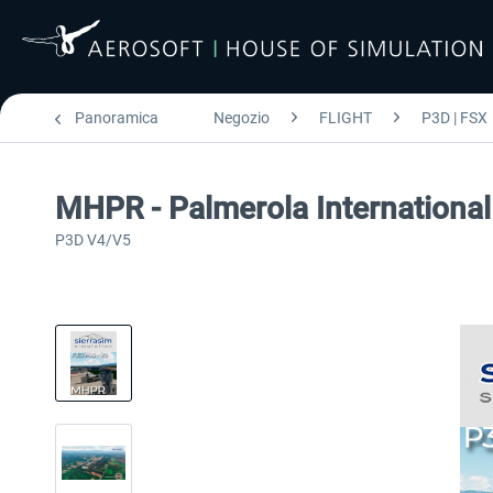
Panoramica
Negozio
FLIGHT
P3D | FSX
MHPR - Palmerola International
P3D V4/V5