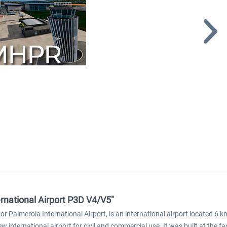
rnational Airport P3D V4/V5"
r Palmerola International Airport, is an international airport located 6
international airport for civil and commercial use. It was built at the fac