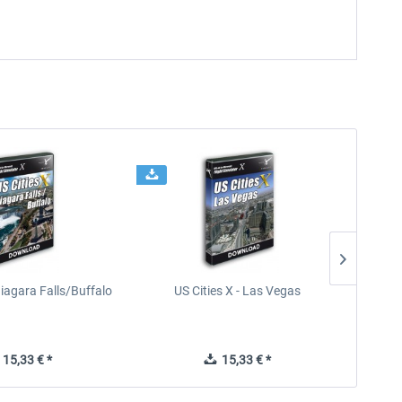
Niagara Falls/Buffalo
US Cities X - Las Vegas
U
15,33 € *
15,33 € *