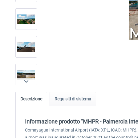
Descrizione
Requisiti di sistema
Informazione prodotto "MHPR - Palmerola Inte
Comayagua International Airport (IATA: XPL, ICAO: MHPR), o
airport was inaugurated in October 2021 as the country's new 