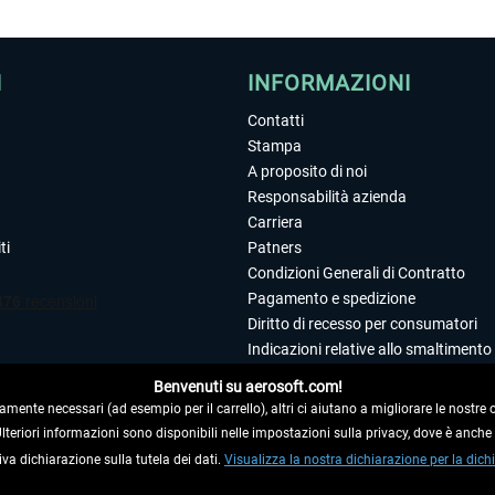
I
INFORMAZIONI
Contatti
Stampa
A proposito di noi
Responsabilità azienda
Carriera
ti
Patners
Condizioni Generali di Contratto
Pagamento e spedizione
Diritto di recesso per consumatori
Indicazioni relative allo smaltimento 
Dichiarazione sulla tutela dei dati
Benvenuti su aerosoft.com!
Editoriale
amente necessari (ad esempio per il carrello), altri ci aiutano a migliorare le nostre of
 Ulteriori informazioni sono disponibili nelle impostazioni sulla privacy, dove è anch
iva dichiarazione sulla tutela dei dati.
 DAL CONTRATTO
Visualizza la nostra dichiarazione per la dichi