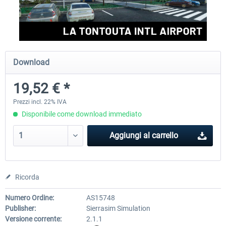
Axonos - YPPH - Perth International
Orbx - YMEN Essendon Airpo
Airport MSFS
Download
23,17 € *
17,68 € *
19,52 € *
Prezzi incl. 22% IVA
Disponibile come download immediato
Aggiungi al carrello
Ricorda
Numero Ordine:
AS15748
Publisher:
Sierrasim Simulation
Versione corrente:
2.1.1