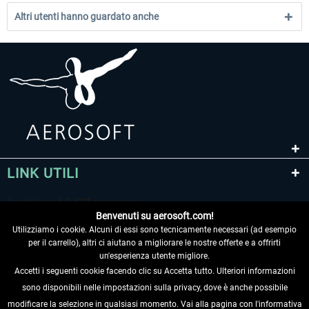
Altri utenti hanno guardato anche
LINK UTILI
Benvenuti su aerosoft.com!
Utilizziamo i cookie. Alcuni di essi sono tecnicamente necessari (ad esempio
per il carrello), altri ci aiutano a migliorare le nostre offerte e a offrirti
un'esperienza utente migliore.
Accetti i seguenti cookie facendo clic su Accetta tutto. Ulteriori informazioni
sono disponibili nelle impostazioni sulla privacy, dove è anche possibile
RECEDERE DAL CONTRATTO
modificare la selezione in qualsiasi momento. Vai alla pagina con l'informativa