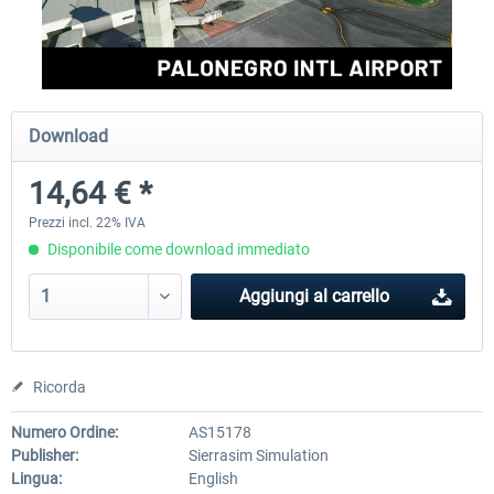
FSDG - Cusco MSFS
Sierrasim Simulation - SKMD 
Herrera...
Download
18,30 € *
13,42 € *
14,64 € *
Prezzi incl. 22% IVA
Disponibile come download immediato
Aggiungi al carrello
Ricorda
Numero Ordine:
AS15178
Publisher:
Sierrasim Simulation
Lingua:
English