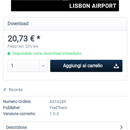
Aerosoft Airport Cologne/Bonn
sim-wings Hamburg
Download
20,73 € *
18,40 € *
20,45 € *
Prezzi incl. 22% IVA
Disponibile come download immediato
Aggiungi al carrello
Ricorda
Numero Ordine:
AS16289
Publisher:
FeelThere
Versione corrente:
1.0.0
Descrizione