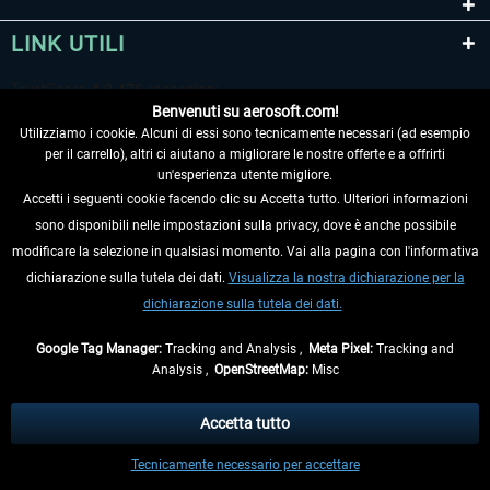
LINK UTILI
Benvenuti su aerosoft.com!
Utilizziamo i cookie. Alcuni di essi sono tecnicamente necessari (ad esempio
per il carrello), altri ci aiutano a migliorare le nostre offerte e a offrirti
un'esperienza utente migliore.
Accetti i seguenti cookie facendo clic su Accetta tutto. Ulteriori informazioni
sono disponibili nelle impostazioni sulla privacy, dove è anche possibile
RECEDERE DAL CONTRATTO
modificare la selezione in qualsiasi momento. Vai alla pagina con l'informativa
dichiarazione sulla tutela dei dati.
Visualizza la nostra dichiarazione per la
INFORMAZIONI
dichiarazione sulla tutela dei dati.
NON PERDETEVI LE ULTIME NOTIZIE
Google Tag Manager:
Tracking and Analysis ,
Meta Pixel:
Tracking and
Analysis ,
OpenStreetMap:
Misc
* Tutti i prezzi sono indicati al netto di Iva e
spese di spedizione
ed
eventualmente le spese di spedizione, se non diversamente descritto.
Accetta tutto
** Riguarda le spedizioni al di fuori della Germania, i tempi di consegna per le
Tecnicamente necessario per accettare
altre nazioni sono disponibili nelle
informazioni di spedizione
.