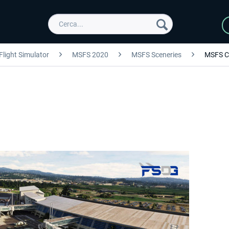
Flight Simulator
MSFS 2020
MSFS Sceneries
MSFS C