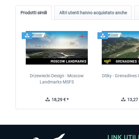
Prodotti simili
Altri utenti hanno acquistato anche
Drzewiecki Design - Moscow
DSky - Grenadines I
Landmarks MSFS
18,29 € *
13,27 
LINK UTIL