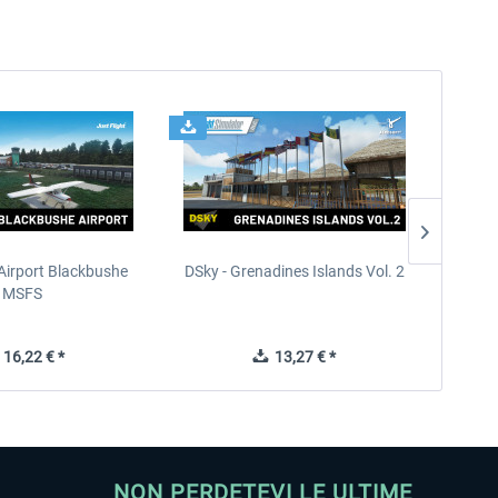
Airport Blackbushe
DSky - Grenadines Islands Vol. 2
France 
MSFS
16,22 € *
13,27 € *
NON PERDETEVI LE ULTIME