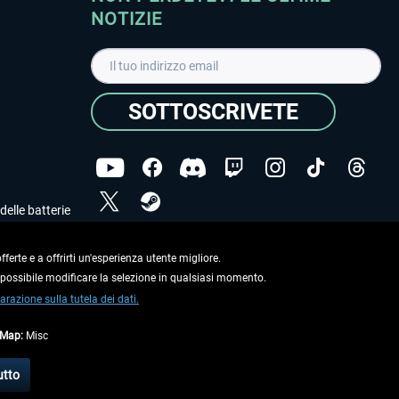
NOTIZIE
SOTTOSCRIVETE
delle batterie
Ho letto l'informativa sulla
dichiarazione sulla tutela
dei dati
.
ferte e a offrirti un'esperienza utente migliore.
e possibile modificare la selezione in qualsiasi momento.
Copyright © Aerosoft GmbH. Tutti i diritti riservati.
arazione sulla tutela dei dati.
tMap:
Misc
on diversamente descritto.
utto
e
informazioni di spedizione
.