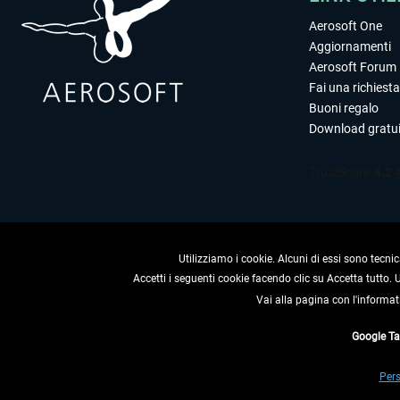
Aerosoft One
Aggiornamenti
Aerosoft Forum
Fai una richiesta
Buoni regalo
Download gratui
Utilizziamo i cookie. Alcuni di essi sono tecnic
Accetti i seguenti cookie facendo clic su Accetta tutto.
Vai alla pagina con l'informat
RECEDERE
Google T
* Tutti i prezzi sono indica
Pers
** Riguarda le spedizioni al 