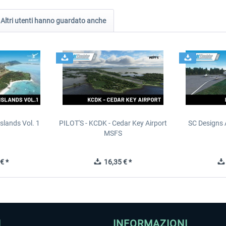
Altri utenti hanno guardato anche
slands Vol. 1
PILOT'S - KCDK - Cedar Key Airport
SC Designs 
MSFS
€ *
16,35 € *
I
INFORMAZIONI