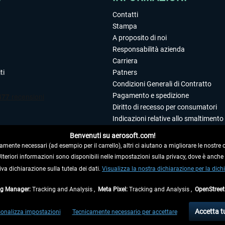
Contatti
Stampa
A proposito di noi
Responsabilità azienda
Carriera
ti
Patners
Condizioni Generali di Contratto
Pagamento e spedizione
Diritto di recesso per consumatori
Indicazioni relative allo smaltimento 
Dichiarazione sulla tutela dei dati
Benvenuti su aerosoft.com!
Editoriale
amente necessari (ad esempio per il carrello), altri ci aiutano a migliorare le nostre of
 Ulteriori informazioni sono disponibili nelle impostazioni sulla privacy, dove è anch
iva dichiarazione sulla tutela dei dati.
 DAL CONTRATTO
Visualizza la nostra dichiarazione per la dichi
ag Manager:
Tracking and Analysis ,
Meta Pixel:
Tracking and Analysis ,
OpenStree
ti al netto di Iva e
spese di spedizione
ed eventualmente le spese di spedizione, se n
Accetta t
onalizza impostazioni
Tecnicamente necessario per accettare
di fuori della Germania, i tempi di consegna per le altre nazioni sono disponibili nell