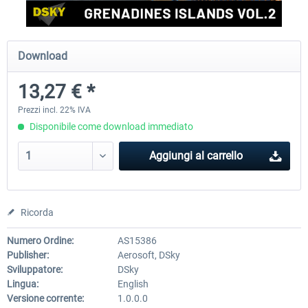
FSDG - St Lucia TLPC MSFS
FSDG - St Lucia TLPL MS
Download
13,27 € *
12,20 € *
15,37 € *
Prezzi incl. 22% IVA
Disponibile come download immediato
Aggiungi al carrello
Ricorda
Numero Ordine:
AS15386
Publisher:
Aerosoft, DSky
Sviluppatore:
DSky
Lingua:
English
Versione corrente:
1.0.0.0