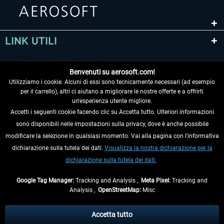
LINK UTILI
Benvenuti su aerosoft.com!
Utilizziamo i cookie. Alcuni di essi sono tecnicamente necessari (ad esempio
per il carrello), altri ci aiutano a migliorare le nostre offerte e a offrirti
un'esperienza utente migliore.
Accetti i seguenti cookie facendo clic su Accetta tutto. Ulteriori informazioni
sono disponibili nelle impostazioni sulla privacy, dove è anche possibile
RECEDERE DAL CONTRATTO
modificare la selezione in qualsiasi momento. Vai alla pagina con l'informativa
dichiarazione sulla tutela dei dati.
Visualizza la nostra dichiarazione per la
INFORMAZIONI
dichiarazione sulla tutela dei dati.
NON PERDETEVI LE ULTIME NOTIZIE
Google Tag Manager:
Tracking and Analysis ,
Meta Pixel:
Tracking and
Analysis ,
OpenStreetMap:
Misc
* Tutti i prezzi sono indicati al netto di Iva e
spese di spedizione
ed
eventualmente le spese di spedizione, se non diversamente descritto.
Accetta tutto