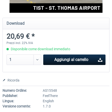
FSDG - Greenland Kulusuk MSFS
Aerosoft Airport Bonair
Download
20,69 € *
9,22 € *
12,25 € *
Prezzi incl. 22% IVA
Disponibile come download immediato
Aggiungi al carrello
Ricorda
Numero Ordine:
AS15548
Publisher:
FeelThere
Lingua:
English
Versione corrente:
1.7.0