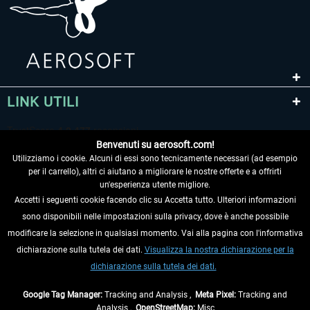
LINK UTILI
Benvenuti su aerosoft.com!
Utilizziamo i cookie. Alcuni di essi sono tecnicamente necessari (ad esempio
per il carrello), altri ci aiutano a migliorare le nostre offerte e a offrirti
un'esperienza utente migliore.
Accetti i seguenti cookie facendo clic su Accetta tutto. Ulteriori informazioni
sono disponibili nelle impostazioni sulla privacy, dove è anche possibile
RECEDERE DAL CONTRATTO
modificare la selezione in qualsiasi momento. Vai alla pagina con l'informativa
dichiarazione sulla tutela dei dati.
Visualizza la nostra dichiarazione per la
INFORMAZIONI
dichiarazione sulla tutela dei dati.
NON PERDETEVI LE ULTIME NOTIZIE
Google Tag Manager:
Tracking and Analysis ,
Meta Pixel:
Tracking and
Analysis ,
OpenStreetMap:
Misc