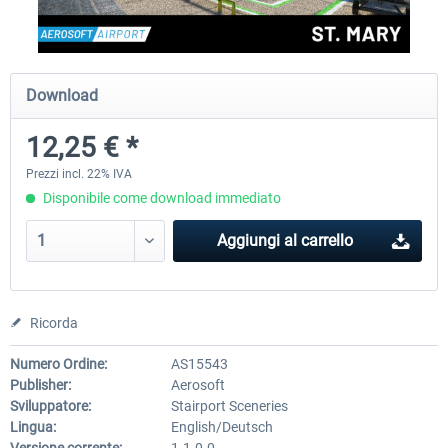
Aerosoft Airport Cologne/Bonn
sim-wings Hamburg
Download
12,25 € *
18,40 € *
20,45 € *
Prezzi incl. 22% IVA
Disponibile come download immediato
Aggiungi al carrello
Ricorda
Numero Ordine:
AS15543
Publisher:
Aerosoft
Sviluppatore:
Stairport Sceneries
Lingua:
English/Deutsch