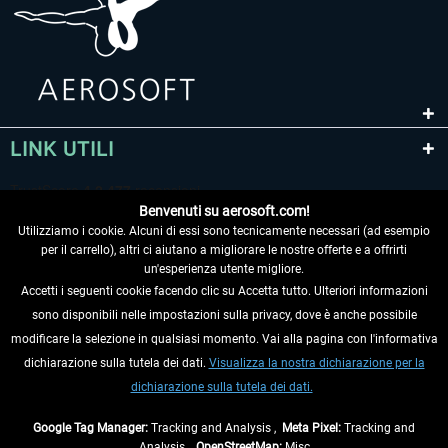
LINK UTILI
Benvenuti su aerosoft.com!
Utilizziamo i cookie. Alcuni di essi sono tecnicamente necessari (ad esempio
per il carrello), altri ci aiutano a migliorare le nostre offerte e a offrirti
un'esperienza utente migliore.
Accetti i seguenti cookie facendo clic su Accetta tutto. Ulteriori informazioni
sono disponibili nelle impostazioni sulla privacy, dove è anche possibile
RECEDERE DAL CONTRATTO
modificare la selezione in qualsiasi momento. Vai alla pagina con l'informativa
dichiarazione sulla tutela dei dati.
Visualizza la nostra dichiarazione per la
INFORMAZIONI
dichiarazione sulla tutela dei dati.
NON PERDETEVI LE ULTIME NOTIZIE
Google Tag Manager:
Tracking and Analysis ,
Meta Pixel:
Tracking and
Analysis ,
OpenStreetMap:
Misc