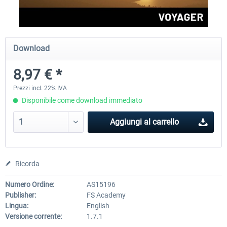
Perfect Flight - Flying Germany MSFS
Perfect Flight - FS Explorer -
Download
Italy MSFS
8,97 € *
15,25 € *
17,69 € *
Prezzi incl. 22% IVA
Disponibile come download immediato
Aggiungi al carrello
Ricorda
Numero Ordine:
AS15196
Publisher:
FS Academy
Lingua:
English
Versione corrente:
1.7.1