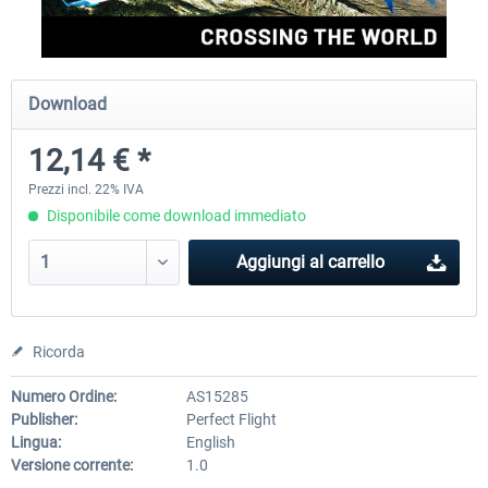
Perfect Flight - Flying Germany MSFS
Perfect Flight - FS Explorer -
Download
Italy MSFS
12,14 € *
15,25 € *
17,69 € *
Prezzi incl. 22% IVA
Disponibile come download immediato
Aggiungi al carrello
Ricorda
Numero Ordine:
AS15285
Publisher:
Perfect Flight
Lingua:
English
Versione corrente:
1.0