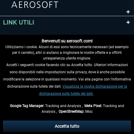
LINK UTILI
Benvenuti su aerosoft.com!
Utilizziamo i cookie. Alcuni di essi sono tecnicamente necessari (ad esempio
per il carrello), altri ci aiutano a migliorare le nostre offerte e a offrirti
un'esperienza utente migliore.
Accetti i seguenti cookie facendo clic su Accetta tutto. Ulteriori informazioni
sono disponibili nelle impostazioni sulla privacy, dove è anche possibile
RECEDERE DAL CONTRATTO
modificare la selezione in qualsiasi momento. Vai alla pagina con l'informativa
dichiarazione sulla tutela dei dati.
Visualizza la nostra dichiarazione per la
INFORMAZIONI
dichiarazione sulla tutela dei dati.
NON PERDETEVI LE ULTIME NOTIZIE
Google Tag Manager:
Tracking and Analysis ,
Meta Pixel:
Tracking and
Analysis ,
OpenStreetMap:
Misc
* Tutti i prezzi sono indicati al netto di Iva e
spese di spedizione
ed
eventualmente le spese di spedizione, se non diversamente descritto.
Accetta tutto
** Riguarda le spedizioni al di fuori della Germania, i tempi di consegna per le