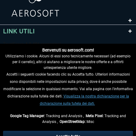
LINK UTILI
Benvenuti su aerosoft.com!
Utilizziamo i cookie. Alcuni di essi sono tecnicamente necessari (ad esempio
per il carrello), altri ci aiutano a migliorare le nostre offerte e a offrirti
un'esperienza utente migliore.
Accetti i seguenti cookie facendo clic su Accetta tutto. Ulteriori informazioni
sono disponibili nelle impostazioni sulla privacy, dove è anche possibile
RECEDERE DAL CONTRATTO
modificare la selezione in qualsiasi momento. Vai alla pagina con l'informativa
dichiarazione sulla tutela dei dati.
Visualizza la nostra dichiarazione per la
INFORMAZIONI
dichiarazione sulla tutela dei dati.
NON PERDETEVI LE ULTIME NOTIZIE
Google Tag Manager:
Tracking and Analysis ,
Meta Pixel:
Tracking and
Analysis ,
OpenStreetMap:
Misc
* Tutti i prezzi sono indicati al netto di Iva e
spese di spedizione
ed
eventualmente le spese di spedizione, se non diversamente descritto.