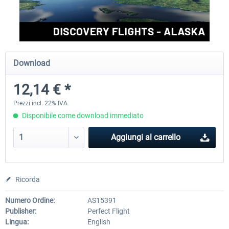
Perfect Flight - Flying Germany MSFS
Perfect Flight - FS Explorer -
Italy MSFS
Download
15,25 € *
17,69 € *
12,14 € *
Prezzi incl. 22% IVA
Disponibile come download immediato
Aggiungi al carrello
Ricorda
Numero Ordine:
AS15391
Publisher:
Perfect Flight
Lingua:
English