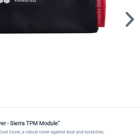
er - Sierra TPM Module"
ust Cover, a robust cover against dust and scratches.