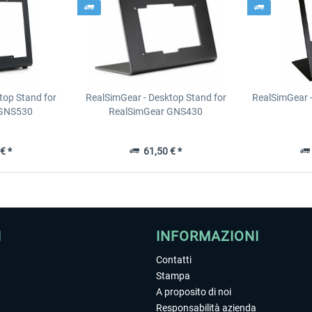
top Stand for
RealSimGear - Desktop Stand for
RealSimGear 
 GNS530
RealSimGear GNS430
€ *
61,50 € *
I
INFORMAZIONI
Contatti
Stampa
A proposito di noi
Responsabilità azienda