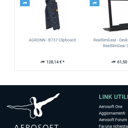
AGRONN - B737 Clipboard
RealSimGear - Desk
RealSimGear
128,14 € *
61,50 
LINK UTIL
Aerosoft One
Aggiornamenti
Aerosoft Forum
Fai una richiesta