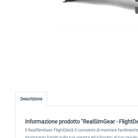
Descrizione
Informazione prodotto "RealSimGear - FlightD
Il RealSimGear FlightDeck ti consente di montare facilmente 
montaggio forniti sulla tua piastra ed è fissato al tuo tav