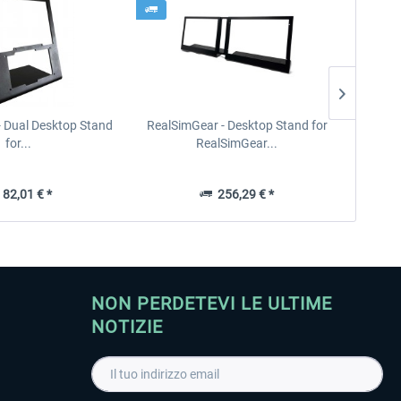
- Dual Desktop Stand
RealSimGear - Desktop Stand for
RealSi
for...
RealSimGear...
82,01 € *
256,29 € *
NON PERDETEVI LE ULTIME
NOTIZIE