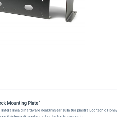
eck Mounting Plate"
l'intera linea di hardware RealSimGear sulla tua piastra Logitech o Honey
olo con il sistema di montaggio Logitech o Honeycomb.