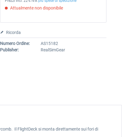
Prezzi incl. 22% IVA
più spese di spedizione
Attualmente non disponibile
Ricorda
Numero Ordine:
AS15182
Publisher:
RealSimGear
comb. Il FlightDeck si monta direttamente sui fori di