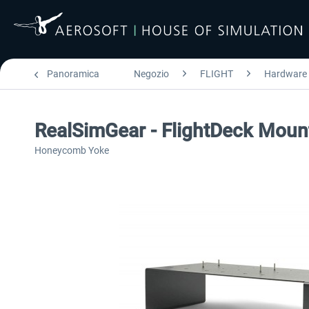
Panoramica
Negozio
FLIGHT
Hardware
RealSimGear - FlightDeck Mount
Honeycomb Yoke