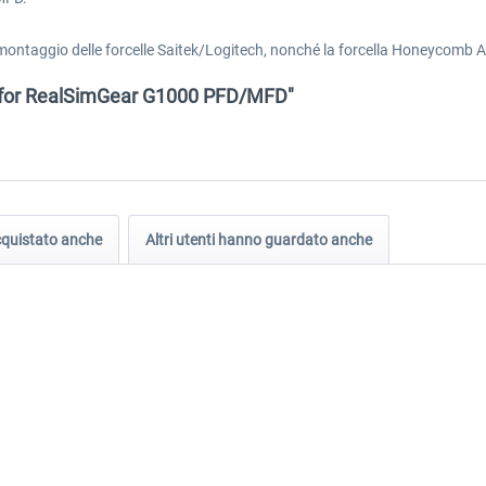
i montaggio delle forcelle Saitek/Logitech, nonché la forcella Honeycom
nd for RealSimGear G1000 PFD/MFD"
acquistato anche
Altri utenti hanno guardato anche