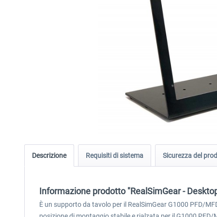
Descrizione
Requisiti di sistema
Sicurezza del pro
Informazione prodotto "RealSimGear - Deskt
È un supporto da tavolo per il RealSimGear G1000 PFD/MFD. R
posizione di montaggio stabile e rialzata per il G1000 PFD